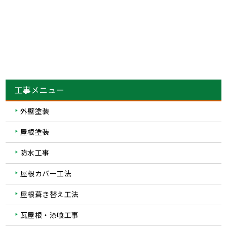
外壁塗装
屋根塗装
防水工事
屋根カバー工法
屋根葺き替え工法
瓦屋根・漆喰工事
屋根板金工事
雨どい工事（修理・交換）
サイディング張り替え
その他リフォーム
ビル・マンション等の防水工事