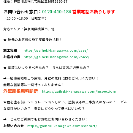
住所：神奈川県横浜市緑区三保町2650-57
お問い合わせ窓口：
0120-410-184
営業電話お断りします
（10:00～18:00 日曜定休）
対応エリア：神奈川県横浜市、他
★ 地元のお客様の施工実績多数掲載！
施工実績
https://gaiheki-kanagawa.com/case/
お客様の声
https://gaiheki-kanagawa.com/voice/
★ 塗装はいつやるべきなの？ うちは塗装が必要なの？
➡一級塗装技能士の屋根、外壁の無料点検をご利用ください！
無理な営業等は一切行っておりません！
外壁屋根無料診断
https://gaiheki-kanagawa.com/inspection/
★色を塗る前にシミュレーションしたい、塗装以外の工事方法はないの？ どん
な塗料がいいの？ 業者はどうやって選べばいいの？
➡ どんなご質問でもお気軽にお問い合わせください！
お問い合わせ
https://gaiheki-kanagawa.com/contact/