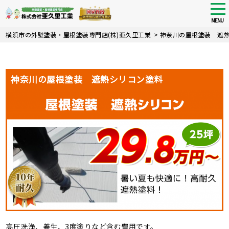
tog
nav
MENU
Skip
横浜市の外壁塗装・屋根塗装専門店(株)亜久里工業
>
神奈川の屋根塗装 遮
to
main
content
神奈川の屋根塗装 遮熱シリコン塗料
高圧洗浄、養生、3度塗りなど含む費用です。