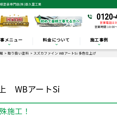
屋根塗装専門店(株)亜久里工業
0120-
営業電話は
営業時間 10:00
工事メニュー
料金について
施工事例
報
>
取り扱い塗料
>
スズカファイン WBアートSi 多色仕上げ
仕上
WBアートSi
殊施工！