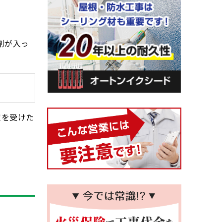
剤が入っ
定を受けた
。