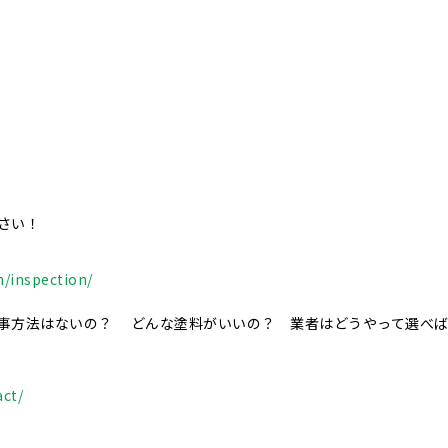
さい！
/inspection/
事方法はないの？ どんな塗料がいいの？ 業者はどうやって選べ
ct/