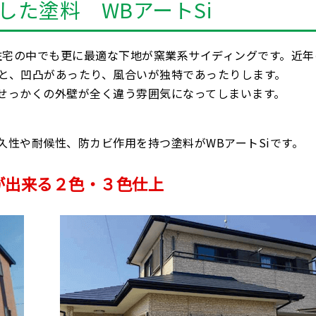
た塗料 WBアートSi
。住宅の中でも更に最適な下地が窯業系サイディングです。近年
と、凹凸があったり、風合いが独特であったりします。
せっかくの外壁が全く違う雰囲気になってしまいます。
久性や耐候性、防カビ作用を持つ塗料がWBアートSiです。
が出来る２色・３色仕上