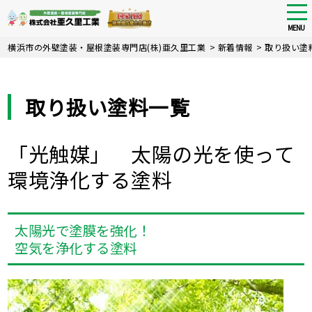
tog
nav
MENU
Skip
横浜市の外壁塗装・屋根塗装専門店(株)亜久里工業
>
新着情報
>
取り扱い塗
to
main
content
取り扱い塗料一覧
「光触媒」 太陽の光を使って
環境浄化する塗料
太陽光で塗膜を強化！
空気を浄化する塗料