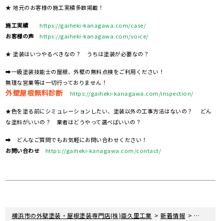
★ 地元のお客様の施工実績多数掲載！
施工実績
https://gaiheki-kanagawa.com/case/
お客様の声
https://gaiheki-kanagawa.com/voice/
★ 塗装はいつやるべきなの？ うちは塗装が必要なの？
➡一級塗装技能士の屋根、外壁の無料点検をご利用ください！
無理な営業等は一切行っておりません！
外壁屋根無料診断
https://gaiheki-kanagawa.com/inspection/
★色を塗る前にシミュレーションしたい、塗装以外の工事方法はないの？ どん
な塗料がいいの？ 業者はどうやって選べばいいの？
➡ どんなご質問でもお気軽にお問い合わせください！
お問い合わせ
https://gaiheki-kanagawa.com/contact/
>
>
横浜市の外壁塗装・屋根塗装専門店(株)亜久里工業
新着情報
取り扱い