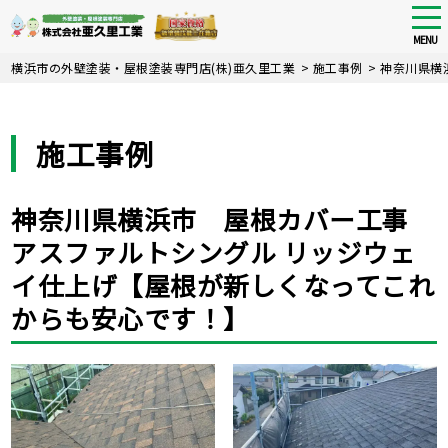
tog
nav
MENU
Skip
横浜市の外壁塗装・屋根塗装専門店(株)亜久里工業
>
施工事例
>
神奈川県横
to
main
content
施工事例
神奈川県横浜市 屋根カバー工事
アスファルトシングル リッジウェ
イ仕上げ【屋根が新しくなってこれ
からも安心です！】