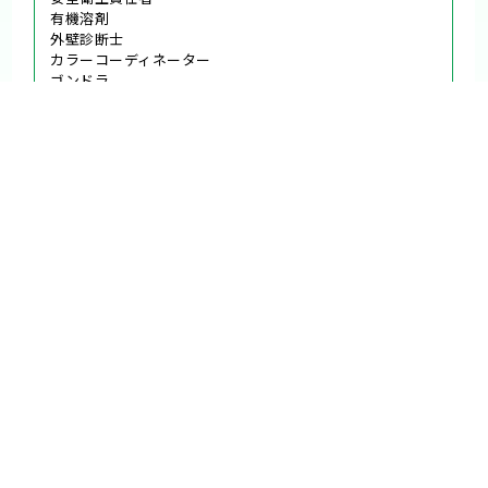
有機溶剤
外壁診断士
カラーコーディネーター
ゴンドラ
足場作業主任者
一級鳶技能士
玉掛け
石綿特別教育
一級建築施工管理技士
他、多数
当社について
対応エリア
横浜市