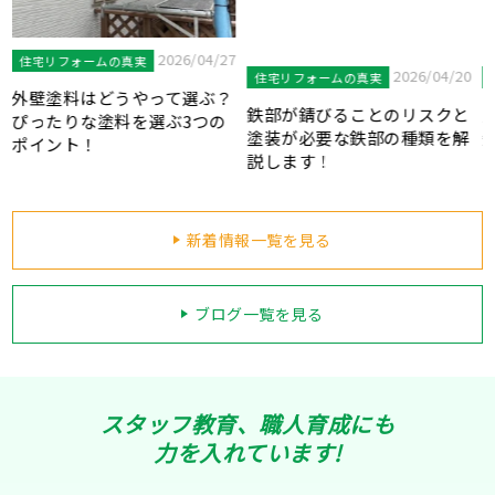
7
2026/04/20
2026/03/31
住宅リフォームの真実
住宅リフォームの真実
？
鉄部が錆びることのリスクと
見逃しにご注意！外壁塗装を
塗装が必要な鉄部の種類を解
知らせる劣化症状をご紹介し
説します！
ます！
新着情報一覧を見る
ブログ一覧を見る
スタッフ教育、職人育成にも
力を入れています!