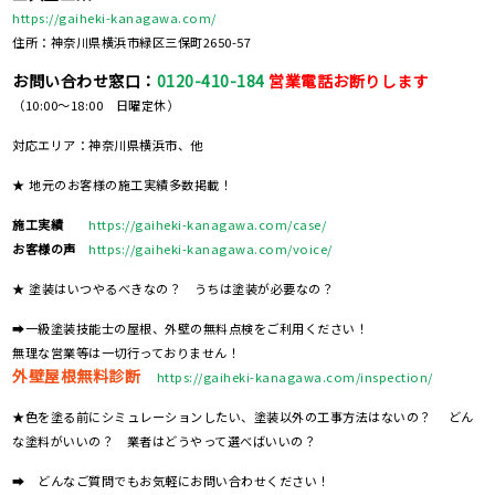
https://gaiheki-kanagawa.com/
住所：神奈川県横浜市緑区三保町2650-57
お問い合わせ窓口：
0120-410-184
営業電話お断りします
（10:00～18:00 日曜定休）
対応エリア：神奈川県横浜市、他
★ 地元のお客様の施工実績多数掲載！
施工実績
https://gaiheki-kanagawa.com/case/
お客様の声
https://gaiheki-kanagawa.com/voice/
★ 塗装はいつやるべきなの？ うちは塗装が必要なの？
➡一級塗装技能士の屋根、外壁の無料点検をご利用ください！
無理な営業等は一切行っておりません！
外壁屋根無料診断
https://gaiheki-kanagawa.com/inspection/
★色を塗る前にシミュレーションしたい、塗装以外の工事方法はないの？ どん
な塗料がいいの？ 業者はどうやって選べばいいの？
➡ どんなご質問でもお気軽にお問い合わせください！