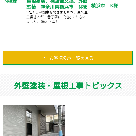
邸
屋根塗装、棟鈑金交換、外壁
横浜市 K様
塗装 神奈川県横浜市 N様
･･･
5社くらい提案を聞きましたが、亜久里
工業さんが一番丁寧にご対応ください
ました。 職人さんも、･･･
お客様の声一覧を見る
外壁塗装・屋根工事トピックス