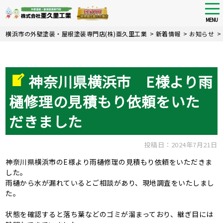
tog
nav
MENU
Skip
横浜市の外壁塗装・屋根塗装専門店(株)亜久里工業
>
新着情報
>
お知らせ
>
to
main
content
神奈川県横浜市 E様より雨
樋修理の見積もり依頼をいた
だきました
投稿日：2024年7月21日
神奈川県横浜市のE様より雨樋修理の見積もり依頼をいただきま
した。
雨樋から水が漏れているとご相談があり、現地調査をいたしまし
た。
状態を確認すると落ち葉などのゴミが溜まっており、継ぎ目には