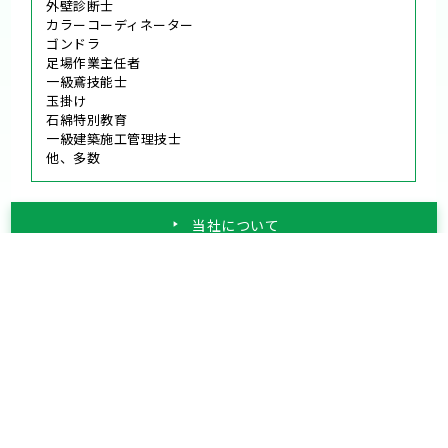
外壁診断士
カラーコーディネーター
ゴンドラ
足場作業主任者
一級鳶技能士
玉掛け
石綿特別教育
一級建築施工管理技士
他、多数
当社について
対応エリア
横浜市
金沢区
栄区
磯子区
港南区
戸塚区