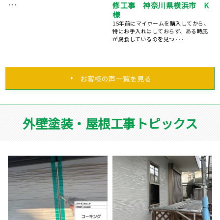
補
根塗装・外壁塗装工事
様
外壁塗装と屋根塗装をお願いすること
何社か相談と見積もりを出していただ
になりました。 営業の小比木さんがカ
いて、今回は亜久里工業さんにお願い
ラー･･･
致しました。施工費用が納･･･
、
お客様の声一覧を見る
外壁塗装・屋根工事トピックス