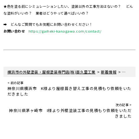
★色を塗る前にシミュレーションしたい、塗装以外の工事方法はないの？ どん
な塗料がいいの？ 業者はどうやって選べばいいの？
➡ どんなご質問でもお気軽にお問い合わせください！
お問い合わせ
https://gaiheki-kanagawa.com/contact/
>
>
横浜市の外壁塗装・屋根塗装専門店(株)亜久里工業
新着情報
お知らせ
< 前の記事
神奈川県横浜市 K様より屋根葺き替え工事の見積もり依頼をいた
だきました
次の記事 >
神奈川県茅ヶ崎市 I様より外壁塗装工事の見積もり依頼をいただ
きました