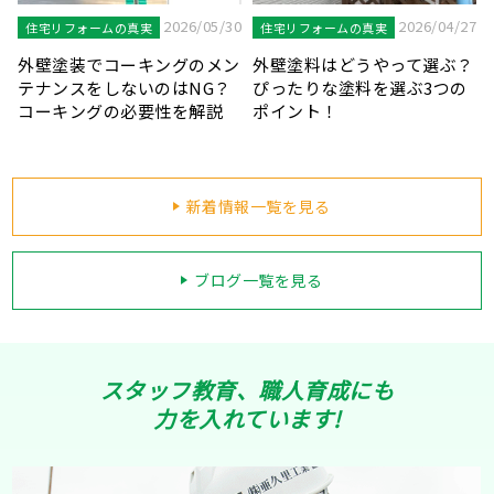
7
2026/04/20
2026/03/31
住宅リフォームの真実
住宅リフォームの真実
？
鉄部が錆びることのリスクと
見逃しにご注意！外壁塗装を
塗装が必要な鉄部の種類を解
知らせる劣化症状をご紹介し
説します！
ます！
新着情報一覧を見る
ブログ一覧を見る
スタッフ教育、職人育成にも
力を入れています!