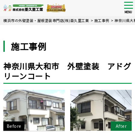
tog
nav
MENU
Skip
横浜市の外壁塗装・屋根塗装専門店(株)亜久里工業
>
施工事例
>
神奈川県大
to
main
content
施工事例
神奈川県大和市 外壁塗装 アドグ
リーンコート
Before
After