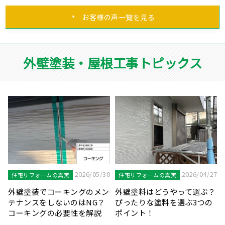
お客様の声一覧を見る
外壁塗装・屋根工事トピックス
7
2026/04/20
2026/03/31
住宅リフォームの真実
住宅リフォームの真実
？
鉄部が錆びることのリスクと
見逃しにご注意！外壁塗装を
塗装が必要な鉄部の種類を解
知らせる劣化症状をご紹介し
説します！
ます！