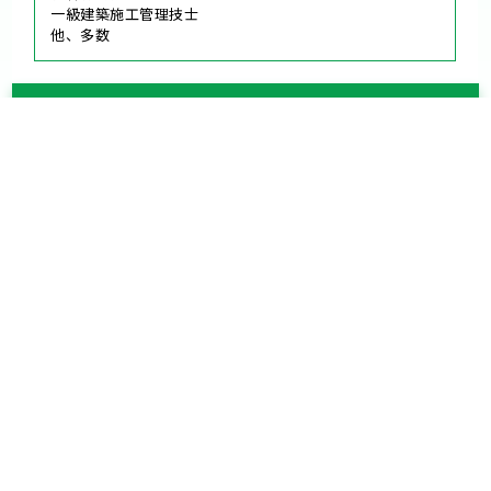
一級建築施工管理技士
他、多数
当社について
対応エリア
横浜市
金沢区
栄区
磯子区
港南区
戸塚区
泉区
南区
中区
西区
旭区
保土ケ谷区
瀬谷区
神奈川区
鶴見区
港北区
都筑区
青葉区
緑区
川崎市
川崎区
幸区
中原区
高津区
宮前区
多摩区
麻生区