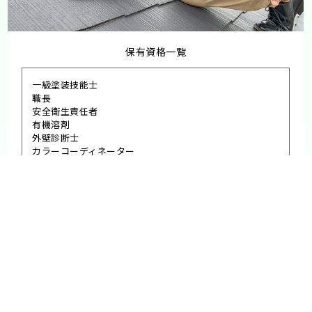
保有資格一覧
一級塗装技能士
職長
安全衛生責任者
有機溶剤
外壁診断士
カラーコーディネーター
ゴンドラ
足場作業主任者
一級鳶技能士
玉掛け
石綿特別教育
一級建築施工管理技士
他、多数
当社について