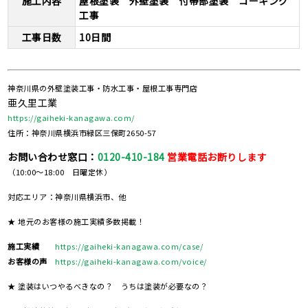
施工内容
屋根塗装 外壁塗装 付帯部塗装 コーキング
工事
工事日数
10日間
神奈川県の外壁塗装工事・防水工事・屋根工事専門店
亜久里工業
https://gaiheki-kanagawa.com/
住所：神奈川県横浜市緑区三保町2650-57
お問い合わせ窓口：
0120-410-184
営業電話お断りします
（10:00～18:00 日曜定休）
対応エリア：神奈川県横浜市、他
★ 地元のお客様の施工実績多数掲載！
施工実績
https://gaiheki-kanagawa.com/case/
お客様の声
https://gaiheki-kanagawa.com/voice/
★ 塗装はいつやるべきなの？ うちは塗装が必要なの？