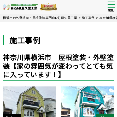
tog
nav
MENU
Skip
横浜市の外壁塗装・屋根塗装専門店(株)亜久里工業
>
施工事例
>
神奈川県横
to
main
content
施工事例
神奈川県横浜市 屋根塗装・外壁塗
装【家の雰囲気が変わってとても気
に入っています！】