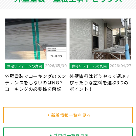
7
2026/04/20
2026/03/31
住宅リフォームの真実
住宅リフォームの真実
？
鉄部が錆びることのリスクと
見逃しにご注意！外壁塗装を
塗装が必要な鉄部の種類を解
知らせる劣化症状をご紹介し
説します！
ます！
新着情報一覧を見る
ブログ一覧を見る