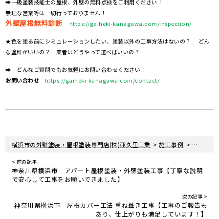
➡一級塗装技能士の屋根、外壁の無料点検をご利用ください！
無理な営業等は一切行っておりません！
外壁屋根無料診断
https://gaiheki-kanagawa.com/inspection/
★色を塗る前にシミュレーションしたい、塗装以外の工事方法はないの？ どん
な塗料がいいの？ 業者はどうやって選べばいいの？
➡ どんなご質問でもお気軽にお問い合わせください！
お問い合わせ
https://gaiheki-kanagawa.com/contact/
>
>
横浜市の外壁塗装・屋根塗装専門店(株)亜久里工業
施工事例
神奈川県
< 前の記事
神奈川県横浜市 アパート屋根塗装・外壁塗装工事【丁寧な説明
で安心して工事をお願いできました】
次の記事 >
神奈川県横浜市 屋根カバー工法 重ね葺き工事【工事のご報告も
あり、仕上がりも満足しています！】