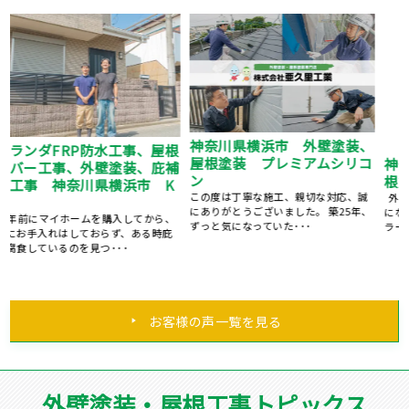
、
神奈川県横浜市 I様邸 屋
横浜市 K様
コ
根塗装・外壁塗装工事
･･･
外壁塗装と屋根塗装をお願いすること
になりました。 営業の小比木さんがカ
ラー･･･
、
お客様の声一覧を見る
外壁塗装・屋根工事トピックス