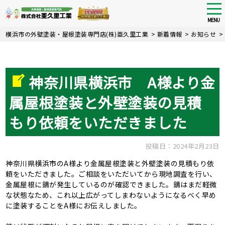
tog
nav
MENU
Skip
横浜市の外壁塗装・屋根塗装専門店(株)亜久里工業
>
新着情報
>
お知らせ
>
to
main
content
神奈川県横浜市 A様より金
属屋根塗装と外壁塗装の見積
もり依頼をいただきました
投稿日：2024年2月23日
神奈川県横浜市のA様より金属屋根塗装と外壁塗装の見積もり依
頼をいただきました。ご相談をいただいてから現地調査を行い、
金属屋根に錆が発生しているのが確認できました。錆はまだ軽微
な状態なため、これ以上広がってしまわないようになるべく早め
に塗装することをA様にお伝えしました。