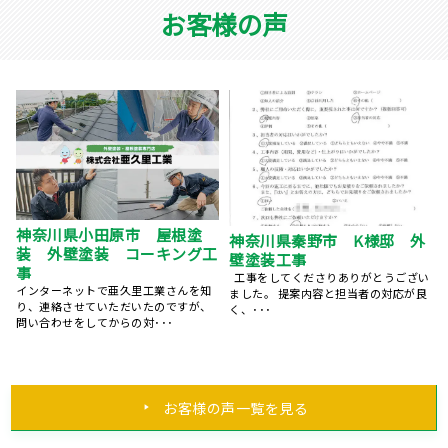
お客様の声
横浜市 塗装工事 外壁 S
藤沢市 美容院 フロムハー
様
モニー様 外壁塗装工事
い
何社か相談と見積もりを出していただ
･･･
良
いて、今回は亜久里工業さんにお願い
致しました。施工費用が納･･･
お客様の声一覧を見る