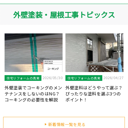
外壁塗装・屋根工事トピックス
7
2026/04/20
2026/03/31
住宅リフォームの真実
住宅リフォームの真実
？
鉄部が錆びることのリスクと
見逃しにご注意！外壁塗装を
塗装が必要な鉄部の種類を解
知らせる劣化症状をご紹介し
説します！
ます！
新着情報一覧を見る