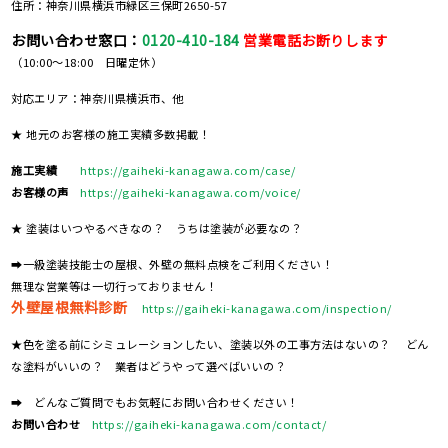
住所：神奈川県横浜市緑区三保町2650-57
お問い合わせ窓口：
0120-410-184
営業電話お断りします
（10:00～18:00 日曜定休）
対応エリア：神奈川県横浜市、他
★ 地元のお客様の施工実績多数掲載！
施工実績
https://gaiheki-kanagawa.com/case/
お客様の声
https://gaiheki-kanagawa.com/voice/
★ 塗装はいつやるべきなの？ うちは塗装が必要なの？
➡一級塗装技能士の屋根、外壁の無料点検をご利用ください！
無理な営業等は一切行っておりません！
外壁屋根無料診断
https://gaiheki-kanagawa.com/inspection/
★色を塗る前にシミュレーションしたい、塗装以外の工事方法はないの？ どん
な塗料がいいの？ 業者はどうやって選べばいいの？
➡ どんなご質問でもお気軽にお問い合わせください！
お問い合わせ
https://gaiheki-kanagawa.com/contact/