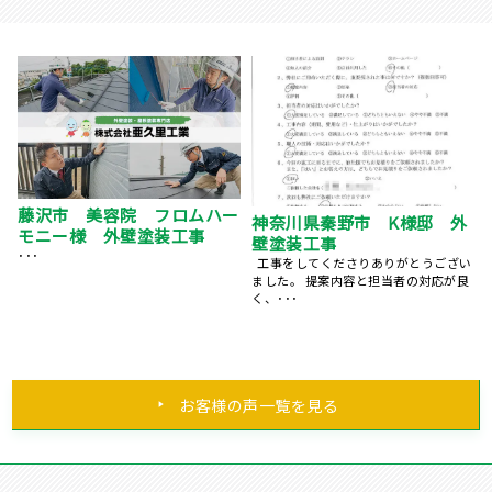
横浜市 外壁塗装・玄関ドア
神奈川県茅ヶ崎市 N様邸
塗装 担当者の対応に満足し
外壁塗装
ています
い
･･･
良
･･･
お客様の声一覧を見る