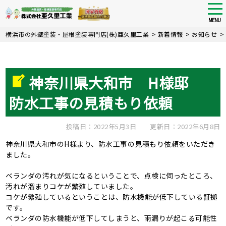
tog
nav
MENU
Skip
横浜市の外壁塗装・屋根塗装専門店(株)亜久里工業
>
新着情報
>
お知らせ
>
to
main
content
神奈川県大和市 H様邸
防水工事の見積もり依頼
投稿日：2022年5月3日
更新日：2022年6月8日
神奈川県大和市のH様より、防水工事の見積もり依頼をいただき
ました。
ベランダの汚れが気になるということで、点検に伺ったところ、
汚れが溜まりコケが繁殖していました。
コケが繁殖しているということは、防水機能が低下している証拠
です。
ベランダの防水機能が低下してしまうと、雨漏りが起こる可能性