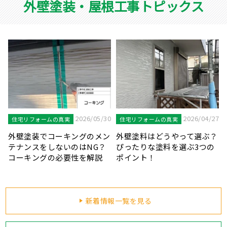
外壁塗装・屋根工事トピックス
7
2026/04/20
2026/03/31
住宅リフォームの真実
住宅リフォームの真実
？
鉄部が錆びることのリスクと
見逃しにご注意！外壁塗装を
塗装が必要な鉄部の種類を解
知らせる劣化症状をご紹介し
説します！
ます！
新着情報一覧を見る