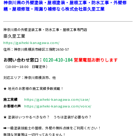
神奈川県の外壁塗装・屋根塗装・屋根工事・防水工事・外壁修
繕・屋根修理・⾬漏り補修なら株式会社亜久里工業
神奈川県の外壁塗装工事・防水工事・屋根工事専門店
亜久里工業
https://gaiheki-kanagawa.com/
住所：神奈川県横浜市緑区三保町2650-57
お問い合わせ窓口：
0120-410-184
営業電話お断りします
（10:00～18:00 日曜定休）
対応エリア：神奈川県横浜市、他
★ 地元のお客様の施工実績多数掲載！
施工実績
https://gaiheki-kanagawa.com/case/
お客様の声
https://gaiheki-kanagawa.com/voice/
★ 塗装はいつやるべきなの？ うちは塗装が必要なの？
➡一級塗装技能士の屋根、外壁の無料点検をご利用ください！
無理な営業等は一切行っておりません！