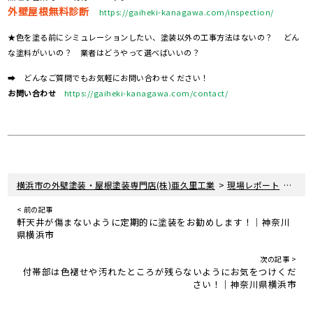
外壁屋根無料診断
https://gaiheki-kanagawa.com/inspection/
★色を塗る前にシミュレーションしたい、塗装以外の工事方法はないの？ どん
な塗料がいいの？ 業者はどうやって選べばいいの？
➡ どんなご質問でもお気軽にお問い合わせください！
お問い合わせ
https://gaiheki-kanagawa.com/contact/
>
>
横浜市の外壁塗装・屋根塗装専門店(株)亜久里工業
現場レポート
神奈
< 前の記事
軒天井が傷まないように定期的に塗装をお勧めします！｜神奈川
県横浜市
次の記事 >
付帯部は色褪せや汚れたところが残らないようにお気をつけくだ
さい！｜神奈川県横浜市