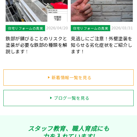
7
2026/04/20
2026/03/31
住宅リフォームの真実
住宅リフォームの真実
？
鉄部が錆びることのリスクと
見逃しにご注意！外壁塗装を
塗装が必要な鉄部の種類を解
知らせる劣化症状をご紹介し
説します！
ます！
新着情報一覧を見る
ブログ一覧を見る
スタッフ教育、職人育成にも
力を入れています!