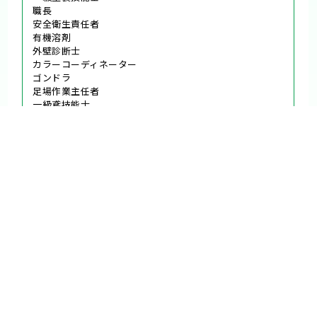
安全衛生責任者
有機溶剤
外壁診断士
カラーコーディネーター
ゴンドラ
足場作業主任者
一級鳶技能士
玉掛け
石綿特別教育
一級建築施工管理技士
他、多数
当社について
対応エリア