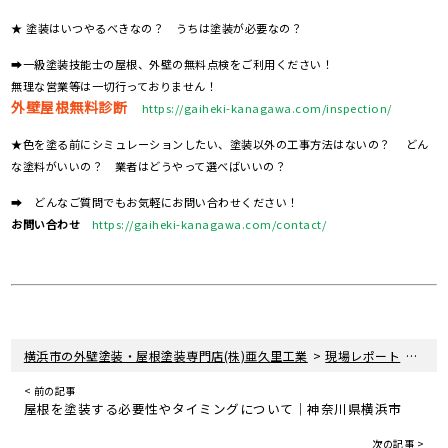
★ 塗装はいつやるべきなの？ うちは塗装が必要なの？
➡一級塗装技能士の屋根、外壁の無料点検をご利用ください！
無理な営業等は一切行っておりません！
外壁屋根無料診断
https://gaiheki-kanagawa.com/inspection/
★色を塗る前にシミュレーションしたい、塗装以外の工事方法はないの？ どん
な塗料がいいの？ 業者はどうやって選べばいいの？
➡ どんなご質問でもお気軽にお問い合わせください！
お問い合わせ
https://gaiheki-kanagawa.com/contact/
>
>
横浜市の外壁塗装・屋根塗装専門店(株)亜久里工業
現場レポート
神奈
< 前の記事
屋根を塗装する必要性やタイミングについて｜神奈川県横浜市
次の記事 >