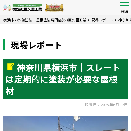
tog
nav
MENU
Skip
横浜市の外壁塗装・屋根塗装専門店(株)亜久里工業
>
現場レポート
>
神奈川
to
main
content
現場レポート
神奈川県横浜市｜スレート
は定期的に塗装が必要な屋根
材
投稿日：2025年6月12日