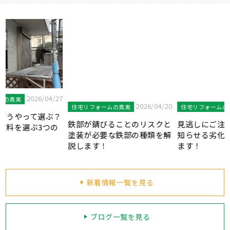
7
2026/04/20
2026/03/31
住宅リフォームの真実
住宅リフォームの真実
？
鉄部が錆びることのリスクと
見逃しにご注意！外壁塗装を
塗装が必要な鉄部の種類を解
知らせる劣化症状をご紹介し
説します！
ます！
新着情報一覧を見る
ブログ一覧を見る