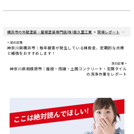
>
>
横浜市の外壁塗装・屋根塗装専門店(株)亜久里工業
現場レポート
神奈
< 前の記事
神奈川県横浜市｜毎年被害が発生している棟板金、定期的な点検
と補強をおすすめします！
次の記事 >
神奈川県相模原市｜屋根・雨樋・土間コンクリート・玄関タイル
の洗浄作業をレポート