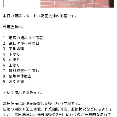
本日の現場レポートは高圧洗浄の工程です。
外壁塗装は、
1：足場の組み立て設置
2：高圧洗浄〜乾燥日
3：下地処理
4：下塗り
5：中塗り
6：上塗り
7：最終検査〜手直し
8：足場解体撤去
9：お引き渡し
という流れで進みます。
高圧洗浄は足場を設置した後に行う工程です。
建物の規模や施工環境、作業開始時間、進捗状況などにもよりま
すが、高圧洗浄は足場設置後の2日目に行うのが一般的な流れで