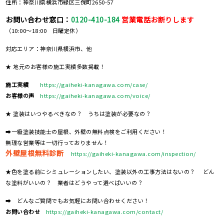
住所：神奈川県横浜市緑区三保町2650-57
お問い合わせ窓口：
0120-410-184
営業電話お断りします
（10:00～18:00 日曜定休）
対応エリア：神奈川県横浜市、他
★ 地元のお客様の施工実績多数掲載！
施工実績
https://gaiheki-kanagawa.com/case/
お客様の声
https://gaiheki-kanagawa.com/voice/
★ 塗装はいつやるべきなの？ うちは塗装が必要なの？
➡一級塗装技能士の屋根、外壁の無料点検をご利用ください！
無理な営業等は一切行っておりません！
外壁屋根無料診断
https://gaiheki-kanagawa.com/inspection/
★色を塗る前にシミュレーションしたい、塗装以外の工事方法はないの？ どん
な塗料がいいの？ 業者はどうやって選べばいいの？
➡ どんなご質問でもお気軽にお問い合わせください！
お問い合わせ
https://gaiheki-kanagawa.com/contact/