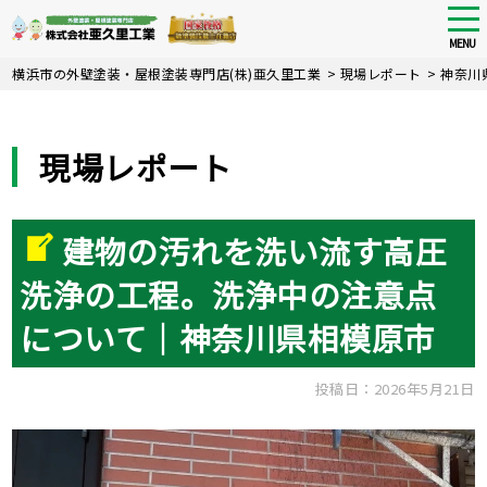
tog
nav
MENU
Skip
横浜市の外壁塗装・屋根塗装専門店(株)亜久里工業
>
現場レポート
>
神奈川
to
main
content
現場レポート
建物の汚れを洗い流す高圧
洗浄の工程。洗浄中の注意点
について｜神奈川県相模原市
投稿日：2026年5月21日