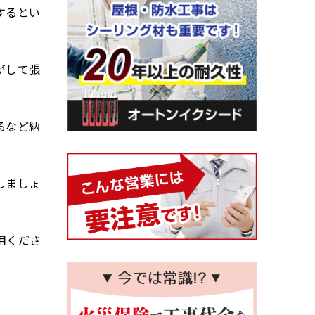
するとい
がして張
るなど納
しましょ
用くださ