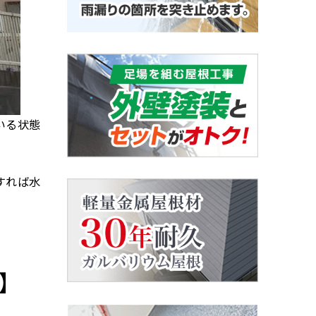
いる状態
すれば水
】