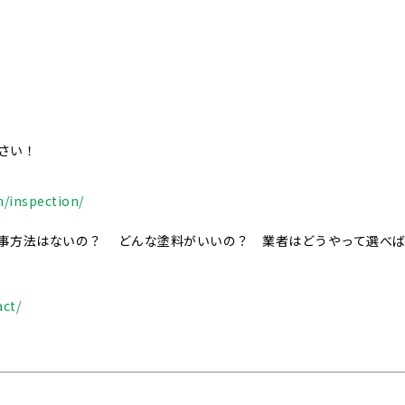
さい！
/inspection/
事方法はないの？ どんな塗料がいいの？ 業者はどうやって選べ
ct/