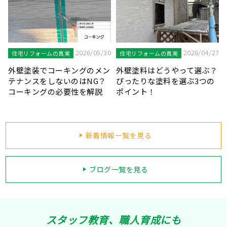
7
2026/04/20
2026/03/31
住宅リフォームの真実
住宅リフォームの真実
？
鉄部が錆びることのリスクと
見逃しにご注意！外壁塗装を
塗装が必要な鉄部の種類を解
知らせる劣化症状をご紹介し
説します！
ます！
新着情報一覧を見る
ブログ一覧を見る
スタッフ教育、職人育成にも