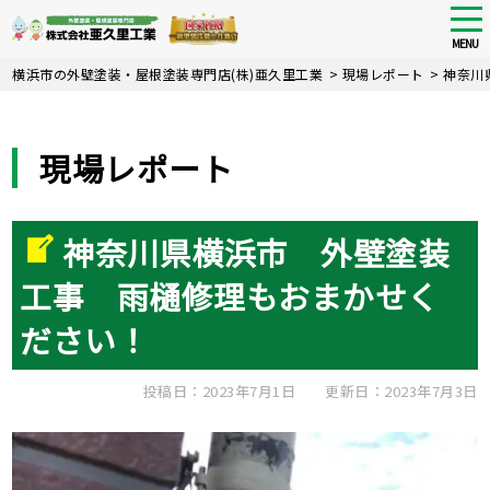
tog
nav
MENU
Skip
横浜市の外壁塗装・屋根塗装専門店(株)亜久里工業
>
現場レポート
>
神奈川
to
main
content
現場レポート
神奈川県横浜市 外壁塗装
工事 雨樋修理もおまかせく
ださい！
投稿日：2023年7月1日
更新日：2023年7月3日