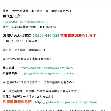
神奈川県の外壁塗装工事・防水工事・屋根工事専門店
亜久里工業
https://gaiheki-kanagawa.com/
住所：神奈川県横浜市緑区三保町2650-57
お問い合わせ窓口：
0120-410-184
営業電話お断りします
（10:00～18:00 日曜定休）
対応エリア：神奈川県横浜市、他
★ 地元のお客様の施工実績多数掲載！
施工実績
https://gaiheki-kanagawa.com/case/
お客様の声
https://gaiheki-kanagawa.com/voice/
★ 塗装はいつやるべきなの？ うちは塗装が必要なの？
➡一級塗装技能士の屋根、外壁の無料点検をご利用ください！
無理な営業等は一切行っておりません！
外壁屋根無料診断
https://gaiheki-kanagawa.com/inspection/
★色を塗る前にシミュレーションしたい、塗装以外の工事方法はないの？ どん