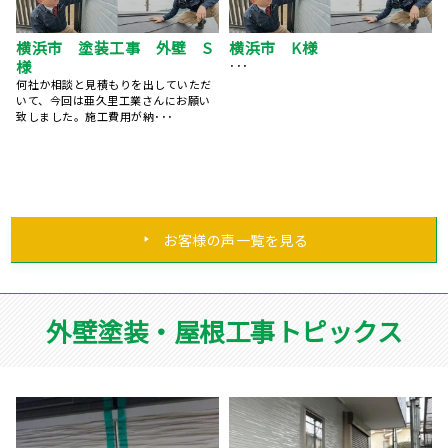
ベランダFRP防水工事、屋根
神奈川県秦野市 K様邸 外
カバー工事、外壁塗装、庇補
壁塗装工事
修工事 神奈川県横浜市 K
工事をしてくださりありがとうござい
ました。 提案内容と担当者の対応が良
様
く、･･･
15年前にマイホームを購入してから、
特にお手入れはしておらず、ある時庇
が腐食しているのを見つ･･･
お客様の声一覧を見る
外壁塗装・屋根工事トピックス