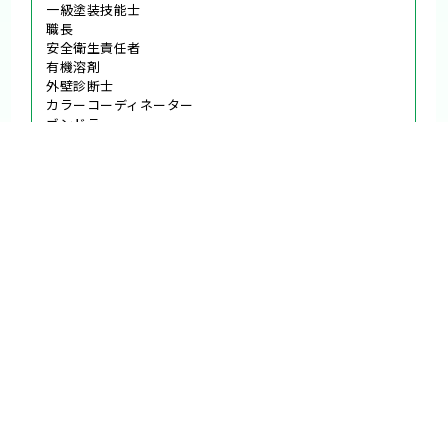
一級塗装技能士
職長
安全衛生責任者
有機溶剤
外壁診断士
カラーコーディネーター
ゴンドラ
足場作業主任者
一級鳶技能士
玉掛け
石綿特別教育
一級建築施工管理技士
他、多数
当社について
対応エリア