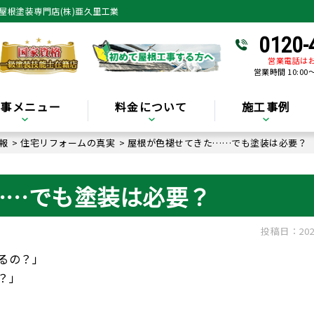
屋根塗装専門店(株)亜久里工業
0120-
営業電話は
営業時間 10:00
工事メニュー
料金について
施工事例
報
>
住宅リフォームの真実
>
屋根が色褪せてきた……でも塗装は必要？
……でも塗装は必要？
投稿日：202
るの？」
？」