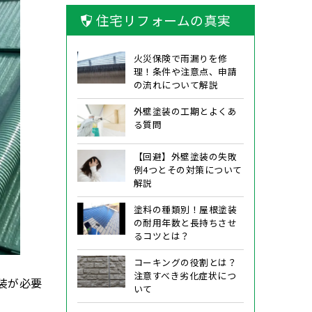
住宅リフォームの真実
火災保険で雨漏りを修
理！条件や注意点、申請
の流れについて解説
外壁塗装の工期とよくあ
る質問
【回避】外壁塗装の失敗
例4つとその対策について
解説
塗料の種類別！屋根塗装
の耐用年数と長持ちさせ
るコツとは？
コーキングの役割とは？
注意すべき劣化症状につ
装が必要
いて