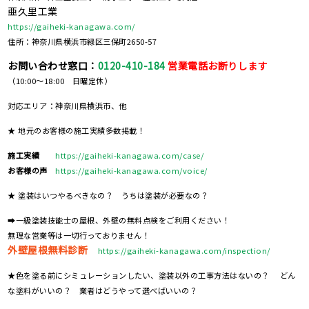
亜久里工業
https://gaiheki-kanagawa.com/
住所：神奈川県横浜市緑区三保町2650-57
お問い合わせ窓口：
0120-410-184
営業電話お断りします
（10:00～18:00 日曜定休）
対応エリア：神奈川県横浜市、他
★ 地元のお客様の施工実績多数掲載！
施工実績
https://gaiheki-kanagawa.com/case/
お客様の声
https://gaiheki-kanagawa.com/voice/
★ 塗装はいつやるべきなの？ うちは塗装が必要なの？
➡一級塗装技能士の屋根、外壁の無料点検をご利用ください！
無理な営業等は一切行っておりません！
外壁屋根無料診断
https://gaiheki-kanagawa.com/inspection/
★色を塗る前にシミュレーションしたい、塗装以外の工事方法はないの？ どん
な塗料がいいの？ 業者はどうやって選べばいいの？