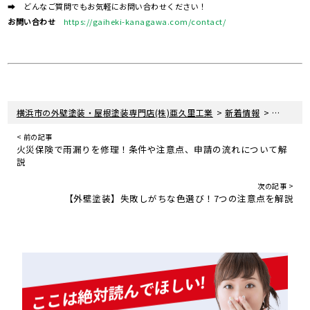
➡ どんなご質問でもお気軽にお問い合わせください！
お問い合わせ
https://gaiheki-kanagawa.com/contact/
>
>
横浜市の外壁塗装・屋根塗装専門店(株)亜久里工業
新着情報
住宅リフ
< 前の記事
火災保険で雨漏りを修理！条件や注意点、申請の流れについて解
説
次の記事 >
【外壁塗装】失敗しがちな色選び！7つの注意点を解説