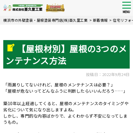
tog
nav
MENU
Skip
横浜市の外壁塗装・屋根塗装専門店(株)亜久里工業
>
新着情報
>
住宅リフォ
to
main
content
【屋根材別】屋根の3つのメ
ンテナンス方法
投稿日：2022年9月24日
「雨漏りしてないけれど、屋根のメンテナンスは必要？」
「屋根が危ないってどんなふうに判断したらいいんだろう……」
築10年以上経過してくると、屋根のメンテナンスのタイミングや
劣化について気になり出しますよね。
しかし、専門的な内容ばかりで、よくわからず不安になってしま
うもの。